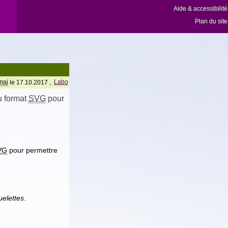
Aide & accessibilité
Plan du site
maj
le 17.10.2017 ,
Labo
u format
SVG
pour
VG
pour permettre
uelettes
.