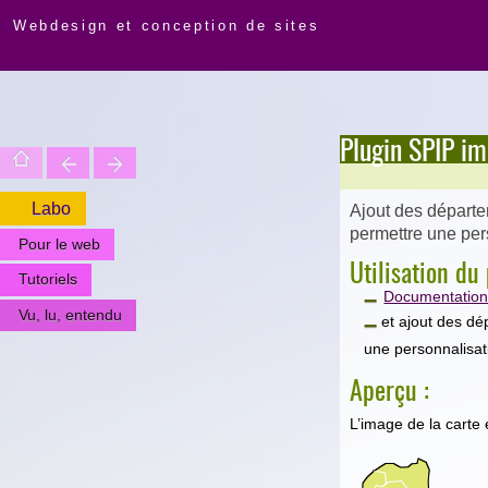
Webdesign et conception de sites
Plugin SPIP i
Labo
Ajout des départe
permettre une pers
Pour le web
Utilisation d
Tutoriels
Documentation 
Vu, lu, entendu
et ajout des dé
une personnalisat
Aperçu :
L’image de la carte 