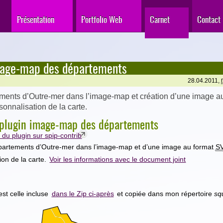
Présentation
Portfolio Web
Carnet
Contact
mage-map des départements
28.04.2011,
ments d’Outre-mer dans l’image-map et création d’une image a
onnalisation de la carte.
u plugin image-map des départements
du plugin sur spip-contrib
partements d’Outre-mer dans l’image-map et d’une image au format
S
ion de la carte.
Voir les informations avec le document joint
est celle incluse
dans le Zip ci-après
et copiée dans mon répertoire
sq