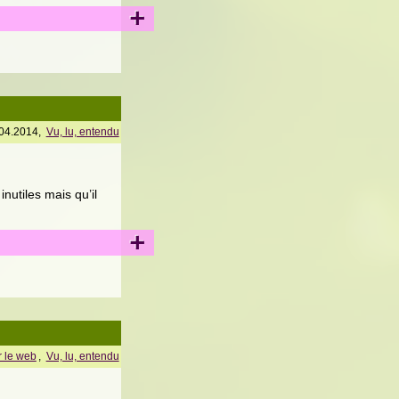
+
04.2014,
Vu, lu, entendu
nutiles mais qu’il
+
 le web
,
Vu, lu, entendu