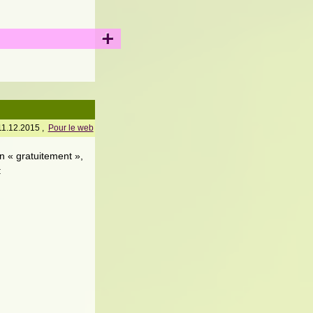
+
11.12.2015 ,
Pour le web
n « gratuitement »,
: