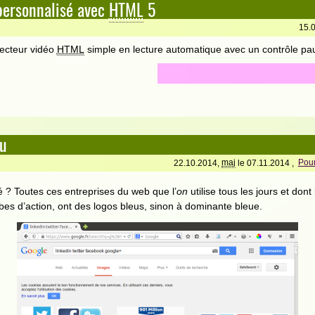
personnalisé avec
HTML
5
15.
ecteur vidéo
HTML
simple en lecture automatique avec un contrôle pau
eu
22.10.2014,
maj
le 07.11.2014 ,
Pour
? Toutes ces entreprises du web que l’
on
utilise tous les jours et don
bes d’action, ont des logos bleus, sinon à dominante bleue.