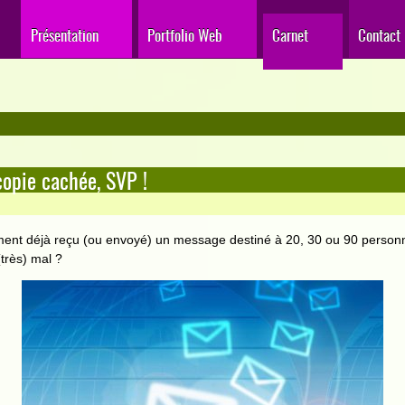
Présentation
Portfolio Web
Carnet
Contact
copie cachée, SVP !
ent déjà reçu (ou envoyé) un message destiné à 20, 30 ou 90 personn
(très) mal ?