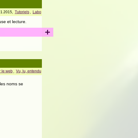
01.2015,
Tutoriels
,
Labo
se et lecture.
+
 le web
,
Vu, lu, entendu
t les noms se