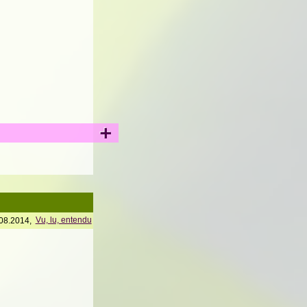
+
08.2014,
Vu, lu, entendu