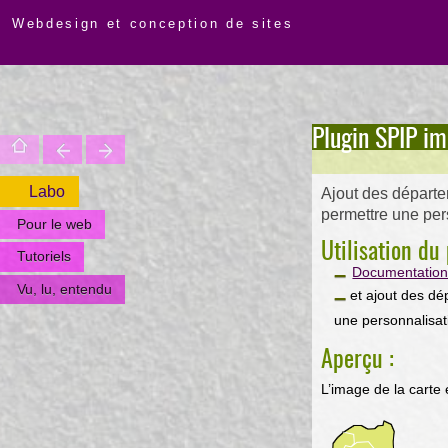
Webdesign et conception de sites
Plugin SPIP i
Labo
Ajout des départe
permettre une pers
Pour le web
Utilisation d
Tutoriels
Documentation 
Vu, lu, entendu
et ajout des dé
une personnalisat
Aperçu :
L’image de la carte 