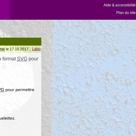
Aide & accessibilité
Plan du site
maj
le 17.10.2017 ,
Labo
u format
SVG
pour
VG
pour permettre
uelettes
.