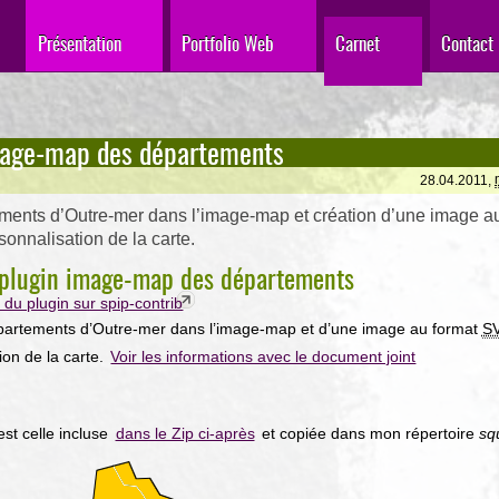
Présentation
Portfolio Web
Carnet
Contact
mage-map des départements
28.04.2011,
ments d’Outre-mer dans l’image-map et création d’une image a
onnalisation de la carte.
u plugin image-map des départements
du plugin sur spip-contrib
partements d’Outre-mer dans l’image-map et d’une image au format
S
ion de la carte.
Voir les informations avec le document joint
est celle incluse
dans le Zip ci-après
et copiée dans mon répertoire
sq