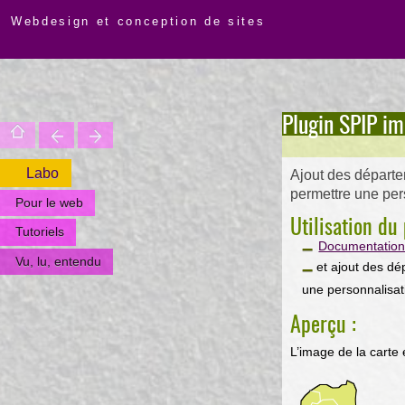
Webdesign et conception de sites
Plugin SPIP i
Labo
Ajout des départe
permettre une pers
Pour le web
Utilisation d
Tutoriels
Documentation 
Vu, lu, entendu
et ajout des dé
une personnalisat
Aperçu :
L’image de la carte 