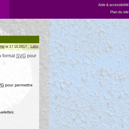
Aide & accessibilité
Plan du site
maj
le 17.10.2017 ,
Labo
u format
SVG
pour
VG
pour permettre
uelettes
.