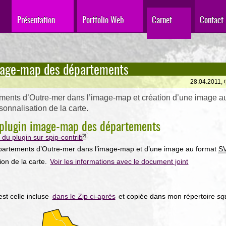
Présentation
Portfolio Web
Carnet
Contact
mage-map des départements
28.04.2011,
ments d’Outre-mer dans l’image-map et création d’une image a
onnalisation de la carte.
u plugin image-map des départements
du plugin sur spip-contrib
partements d’Outre-mer dans l’image-map et d’une image au format
S
ion de la carte.
Voir les informations avec le document joint
est celle incluse
dans le Zip ci-après
et copiée dans mon répertoire
sq