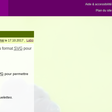
Aide & accessibilité
Plan du site
maj
le 17.10.2017 ,
Labo
u format
SVG
pour
VG
pour permettre
uelettes
.