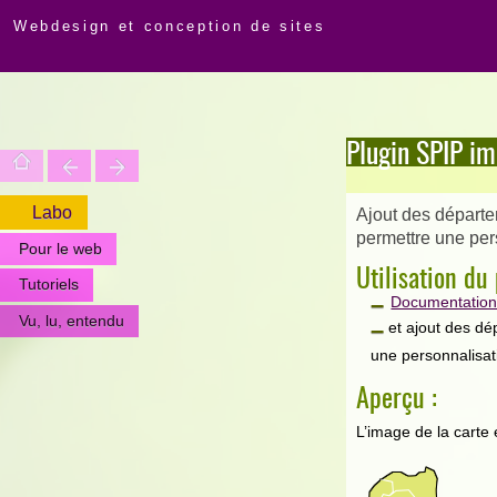
Webdesign et conception de sites
Plugin SPIP i
Labo
Ajout des départe
permettre une pers
Pour le web
Utilisation d
Tutoriels
Documentation 
Vu, lu, entendu
et ajout des dé
une personnalisat
Aperçu :
L’image de la carte 