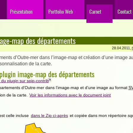
Présentation
Portfolio Web
Carnet
Contact
mage-map des départements
28.04.2011,
ments d’Outre-mer dans l’image-map et création d’une image a
onnalisation de la carte.
u plugin image-map des départements
du plugin sur spip-contrib
partements d’Outre-mer dans l’image-map et d’une image au format
S
ion de la carte.
Voir les informations avec le document joint
est celle incluse
dans le Zip ci-après
et copiée dans mon répertoire
sq